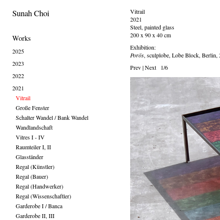
Sunah Choi
Vitrail
2021
Steel, painted glass
200 x 90 x 40 cm
Works
Exhibition:
2025
Porös
, sculplobe, Lobe Block, Berlin,
2023
Prev
|
Next
1/6
2022
2021
Vitrail
Große Fenster
Schalter Wandel / Bank Wandel
Wandlandschaft
Vitres I - IV
Raumteiler I, II
Glasständer
Regal (Künstler)
Regal (Bauer)
Regal (Handwerker)
Regal (Wissenschaftler)
Garderobe I / Banca
Garderobe II, III