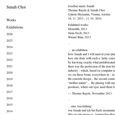
Sunah Choi
Josefine meets Sunah
Thomas Bayrle & Sunah Choi
Galerie Mezzanin, Vienna, Austria
16. 11. 2013 - 11. 01. 2014
Works
Exhibited works:
Exhibitions
Monolith, 2013
Stein-Tisch, 2013
2026
Wiener Blau, 2013
2025
-
2024
… an exhibition
2023
how Sunah and I will meet at your pl
how she deals with such a “petty conce
2022
by knowing exactly what prefabricated 
2021
there was the profession of the iron be
industry - which, based on computer pl
2020
we see these forms everywhere in – in 
the concrete design – the second comes
2019
“mother nature”… By placing with magn
2018
positions, where our eyes need them
2017
— Thomas Bayrle, November 2013
2016
-
2015
…eine Ausstellung
wie Sunah und ich bei Euch zusamme
2014
Wie sie mit einem so „laeppischen Beg