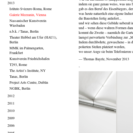
2013
indem sie ganz genau weiss, was uns he
Istituto Svizzero Roma, Rome
gab es den Beruf des Eisenbiegers, de
was heute natuerlich eine eigene Indu
Galerie Mezzanin, Vienna
die Baustellen fertig anliefert...
Nassauischer Kunstverein
und wir sehen diese Gebilde ueberall i
Wiesbaden
und – wenn diese wahren Formen dan
n.b.k. / Tanas, Berlin
kommt die Zweite – naemlich die Gart
Theater Hebbel am Ufer (HAU1),
laengst pervertierte Verbindung zur „
Berlin
Indem durchbohrte, gewaschene – in d
polierten Stellen platziert werden,
MMK im Palmengarten,
wo unser Auge sie beim Telefonieren
Frankfurt
Kunstverein Friedrichshafen
— Thomas Bayrle, November 2013
T293, Rome
-
The Artist´s Institute, NY
Tanas, Berlin
Project Arts Centre, Dublin
NGBK, Berlin
2012
2011
2010
2009
2006
2005