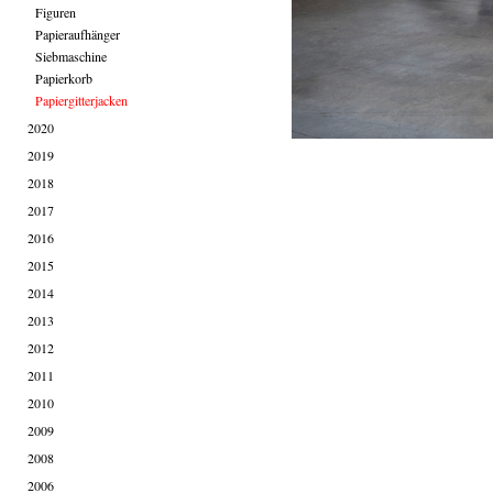
Figuren
Papieraufhänger
Siebmaschine
Papierkorb
Papiergitterjacken
2020
2019
2018
2017
2016
2015
2014
2013
2012
2011
2010
2009
2008
2006