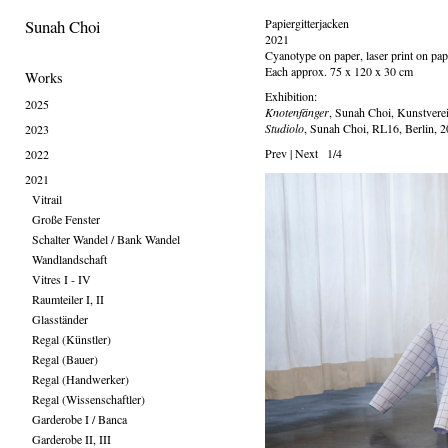
Sunah Choi
Papiergitterjacken
2021
Cyanotype on paper, laser print on pap
Each approx. 75 x 120 x 30 cm
Works
Exhibition:
2025
Knotenfänger
, Sunah Choi, Kunstvere
Studiolo
, Sunah Choi, RL16, Berlin, 
2023
Prev
|
Next
1/4
2022
2021
Vitrail
Große Fenster
Schalter Wandel / Bank Wandel
Wandlandschaft
Vitres I - IV
Raumteiler I, II
Glasständer
Regal (Künstler)
Regal (Bauer)
Regal (Handwerker)
Regal (Wissenschaftler)
Garderobe I / Banca
Garderobe II, III