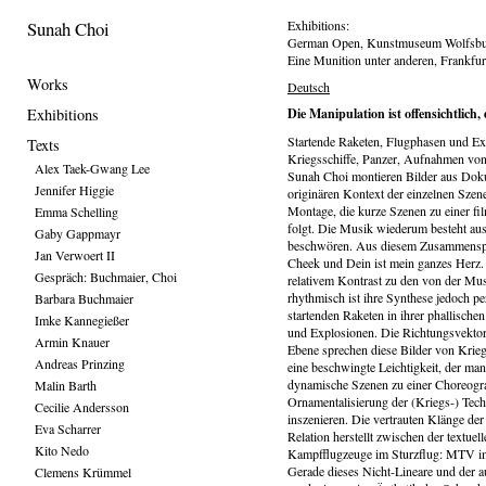
Sunah Choi
Exhibitions:
German Open, Kunstmuseum Wolfsbu
Eine Munition unter anderen, Frankfur
Works
Deutsch
Exhibitions
Die Manipulation ist offensichtlich
Startende Raketen, Flugphasen und Ex
Texts
Kriegsschiffe, Panzer, Aufnahmen vo
Alex Taek-Gwang Lee
Sunah Choi montieren Bilder aus Doku
Jennifer Higgie
originären Kontext der einzelnen Szene
Montage, die kurze Szenen zu einer fi
Emma Schelling
folgt. Die Musik wiederum besteht aus
Gaby Gappmayr
beschwören. Aus diesem Zusammenspiel
Jan Verwoert II
Cheek und Dein ist mein ganzes Herz. D
Gespräch: Buchmaier, Choi
relativem Kontrast zu den von der Mu
rhythmisch ist ihre Synthese jedoch p
Barbara Buchmaier
startenden Raketen in ihrer phallisc
Imke Kannegießer
und Explosionen. Die Richtungsvektore
Armin Knauer
Ebene sprechen diese Bilder von Krieg
Andreas Prinzing
eine beschwingte Leichtigkeit, der man
dynamische Szenen zu einer Choreogra
Malin Barth
Ornamentalisierung der (Kriegs-) Techn
Cecilie Andersson
inszenieren. Die vertrauten Klänge de
Eva Scharrer
Relation herstellt zwischen der textue
Kito Nedo
Kampfflugzeuge im Sturzflug: MTV i
Gerade dieses Nicht-Lineare und der a
Clemens Krümmel