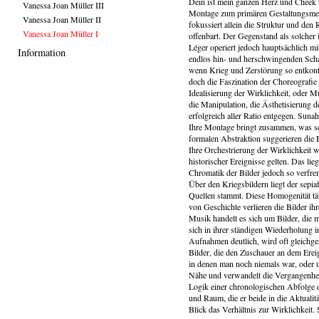
Dein ist mein ganzen Herz und Cheek t
Vanessa Joan Müller III
Montage zum primären Gestaltungsmer
Vanessa Joan Müller II
fokussiert allein die Struktur und den 
Vanessa Joan Müller I
offenbart. Der Gegenstand als solcher 
Léger operiert jedoch hauptsächlich m
Information
endlos hin- und herschwingenden Scha
wenn Krieg und Zerstörung so entkonte
doch die Faszination der Choreografie 
Idealisierung der Wirklichkeit, oder M
die Manipulation, die Ästhetisierung d
erfolgreich aller Ratio entgegen. Sun
Ihre Montage bringt zusammen, was sc
formalen Abstraktion suggerieren die B
Ihre Orchestrierung der Wirklichkeit w
historischer Ereignisse gelten. Das l
Chromatik der Bilder jedoch so verfre
Über den Kriegsbildern liegt der sepia
Quellen stammt. Diese Homogenität tä
von Geschichte verlieren die Bilder ih
Musik handelt es sich um Bilder, die 
sich in ihrer ständigen Wiederholung i
Aufnahmen deutlich, wird oft gleichge
Bilder, die den Zuschauer an dem Erei
in denen man noch niemals war, oder 
Nähe und verwandelt die Vergangenheit
Logik einer chronologischen Abfolge de
und Raum, die er beide in die Aktualitä
Blick das Verhältnis zur Wirklichkeit. S