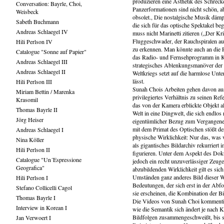
produzieren eine Ästhetik des Schrec
Conversation: Bayrle, Choi,
Panzerformationen sind nicht schön, ab
Weisbeck
obsolet., Die nostalgische Musik dämpft
Sabeth Buchmann
die sich für das optische Spektakel 
Andreas Schlaegel IV
muss nicht Marinetti zitieren („Der Kr
Fluggeschwader, der Rauchspiralen aus
Hili Perlson IV
zu erkennen. Man könnte auch an die P
Catalogue "Sonne auf Papier"
das Radio- und Fernsehprogramm in Kri
Andreas Schlaegel III
strategisches Ablenkungsmanöver der 
Andreas Schlaegel II
Weltkriegs setzt auf die harmlose Unte
lässt.
Hili Perlson III
Sunah Chois Arbeiten gehen davon aus
Miriam Bettin / Marenka
privilegiertes Verhältnis zu seinen Re
Krasomil
das von der Kamera erblickte Objekt al
Thomas Bayrle II
Welt in eine Dingwelt, die sich endlos
Jörg Heiser
eigentümlicher Bezug zum Vergangenen,
mit dem Primat des Optischen stößt de
Andreas Schlaegel I
physische Wirklichkeit: Nur das, was v
Nina Köller
als gigantisches Bildarchiv rekurriert
Hili Perlson II
figurieren. Unter dem Aspekt des Doku
Catalogue "Un´Espressione
jedoch ein recht unzuverlässiger Zeuge
Geografica"
abzubildenden Wirklichkeit gilt es sich
Umständen ganz anderes Bild dieser W
Hili Perlson I
Bedeutungen, der sich erst in der Abfo
Stefano Collicelli Cagol
sie erscheinen, die Kombination der Bi
Thomas Bayrle I
Die Videos von Sunah Choi kommentiere
Interview in Korean I
wie die Semantik sich ändert je nach
Bildfolgen zusammengeschweißt, bis sie
Jan Verwoert I