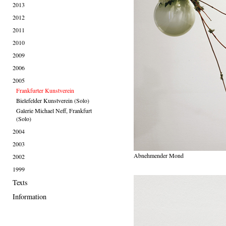
2013
2012
2011
2010
2009
2006
2005
Frankfurter Kunstverein
Bielefelder Kunstverein (Solo)
Galerie Michael Neff, Frankfurt
(Solo)
2004
2003
Abnehmender Mond
2002
1999
Texts
Information