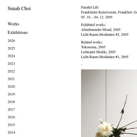
Sunah Choi
Parallel Life
Frankfurter Kunstverein, Frankfurt, 
05. 10. - 04. 12. 2005
Works
Exhibited works:
Abnehmender Mond, 2005
Exhibitions
Licht-Raum-Modulator #2, 2005
2026
Related works:
Tokonoma, 2005
2025
Lichtspiel Shokki, 2005
2024
Licht-Raum-Modulator #1, 2005
2023
-
2022
2021
2020
2019
2018
2017
2016
2015
2014